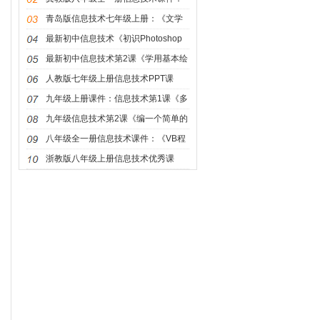
《文件操作控件》
青岛版信息技术七年级上册：《文学
社的新成员——表格的制作》
最新初中信息技术《初识Photoshop
软件》课件
最新初中信息技术第2课《学用基本绘
图工具》课件
人教版七年级上册信息技术PPT课
件：《制作网站》
九年级上册课件：信息技术第1课《多
媒体作品的设计》(共15张PPT)
九年级信息技术第2课《编一个简单的
VB程序》课件
八年级全一册信息技术课件：《VB程
序设计实战》冀教版
浙教版八年级上册信息技术优秀课
件：《因特网的发展》