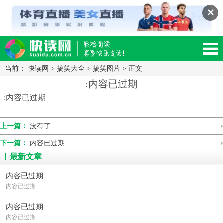
✕
当前：
快读网
>
搞笑大全
>
搞笑图片
> 正文
读网-轻松阅读,快乐生活移动版
:内容已过期
:内容已过期
›
上一篇：
没有了
›
下一篇：
内容已过期
最新文章
内容已过期
内容已过期
内容已过期
内容已过期