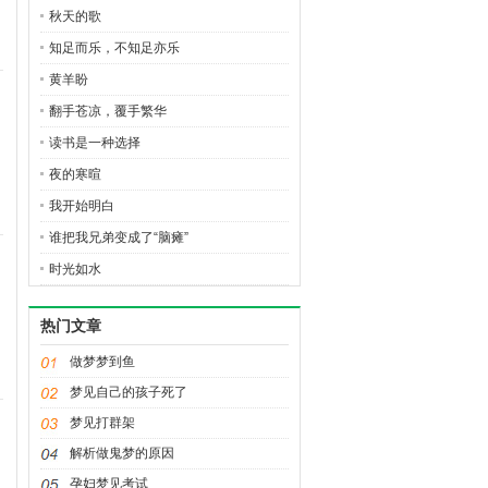
秋天的歌
知足而乐，不知足亦乐
黄羊盼
翻手苍凉，覆手繁华
读书是一种选择
夜的寒暄
我开始明白
谁把我兄弟变成了“脑瘫”
时光如水
热门文章
做梦梦到鱼
梦见自己的孩子死了
梦见打群架
解析做鬼梦的原因
孕妇梦见考试