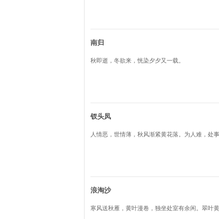
南归
秋即逝，冬欲来，恍染夕夕又一载。
钗头凤
人情恶，世情薄，秋风渐紧黄花落。为人难，处
浪淘沙
寒风送秋雁，黄叶漫卷，独坐处室有余闲。翠叶