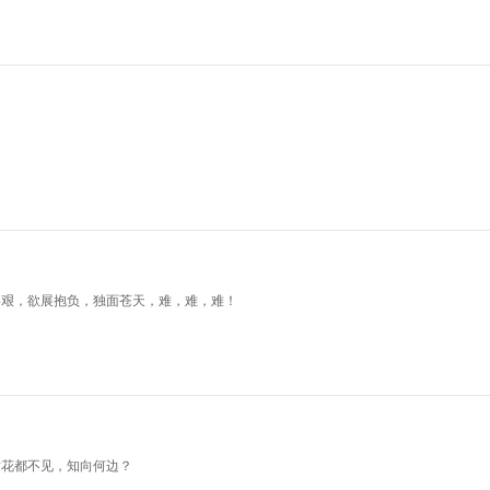
事艰，欲展抱负，独面苍天，难，难，难！
黄花都不见，知向何边？