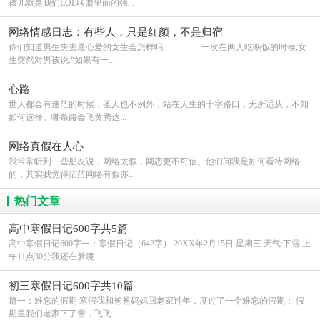
孩儿就是我们LOL联盟里面的强...
网络情感日志：有些人，只是红颜，不是归宿
你们知道男生失去最心爱的女生会怎样吗 一次在两人吃晚饭的时候,女
生突然对男孩说:“如果有一...
心路
世人都会有迷茫的时候，圣人也不例外，站在人生的十字路口，无所适从，不知
如何选择。哪条路会飞黄腾达...
网络真假在人心
我常常听到一些朋友说，网络太假，网恋更不可信。他们问我是如何看待网络
的，其实我觉得茫茫网络有假亦...
热门文章
高中寒假日记600字共5篇
高中寒假日记600字一：寒假日记（642字） 20XX年2月15日 星期三 天气:下雪 上
午11点30分我还在梦境...
初三寒假日记600字共10篇
篇一：难忘的假期 寒假我和爸爸妈妈回老家过年，度过了一个难忘的假期： 假
期里我们老家下了雪，飞飞...