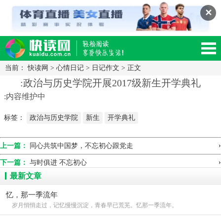
✕
当前：
快读网
>
心情日记
>
日记作文
> 正文
读网-轻松阅读,快乐生活移动版
:政治与历史学院开展2017级新生开学典礼
:内容维护中
标签：
政治与历史学院
新生
开学典礼
›
上一篇：
同心共筑中国梦，不忘初心跟党走
›
下一篇：
与时俱进 不忘初心
最新文章
忆，那一季流年
岁月悄悄走过，记忆慢慢沉淀，青春早已荒芜。忆那一季流年。