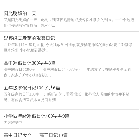
阳光明媚的一天
又是阳光明媚的一天，此刻，我满怀热情地迎接各位小朋友的到来。一个个地把
他们接到教室安顿后，就和他...
观察绿豆发芽的观察日记
2012年6月14日 星期五 阴 今天我放学回到家,就按杨老师说的向奶奶要了30颗绿
豆,把它们小心地放到装满...
高中寒假日记300字共8篇
高中寒假日记300字一：高中寒假日记（375字） 一年结束了，在除夕夜是团圆
夜，家家户户都张灯结彩的，...
五年级寒假日记100字共6篇
五年级寒假日记100字一： 听听新闻，看看报纸，那些耸人听闻的事情并不鲜
见。有的贪污官员本来是两袖清...
小学四年级寒假日记400字共9篇
内容维护中
高中日记大全-----高三日记10篇