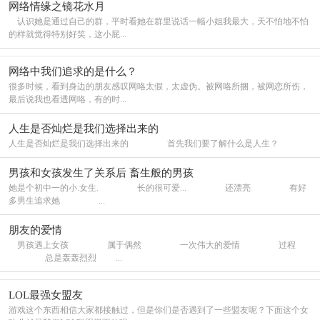
网络情缘之镜花水月
认识她是通过自己的群，平时看她在群里说话一幅小姐我最大，天不怕地不怕
的样就觉得特别好笑，这小屁...
网络中我们追求的是什么？
很多时候，看到身边的朋友感叹网咯太假，太虚伪。被网咯所捆，被网恋所伤，
最后说我也看透网咯，有的时...
人生是否灿烂是我们选择出来的
人生是否灿烂是我们选择出来的 首先我们要了解什么是人生？
男孩和女孩发生了关系后 畜生般的男孩
她是个初中一的小.女生. 长的很可爱... 还漂亮 有好
多男生追求她 ...
朋友的爱情
男孩遇上女孩 属于偶然 一次伟大的爱情 过程
总是轰轰烈烈 ...
LOL最强女盟友
游戏这个东西相信大家都接触过，但是你们是否遇到了一些盟友呢？下面这个女